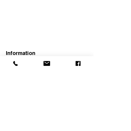
Information
경기도 수원시 영통구 신원로 276번길 20
​석포빌딩 404호 디비디비스튜디오
​디비디비스튜디오 대표 장동연
010 . 3072 . 1015
사업자 등록번호
668 - 39 - 00257
account info
은행정보
농협
441-12 - 401636
​예금주 : 장동연