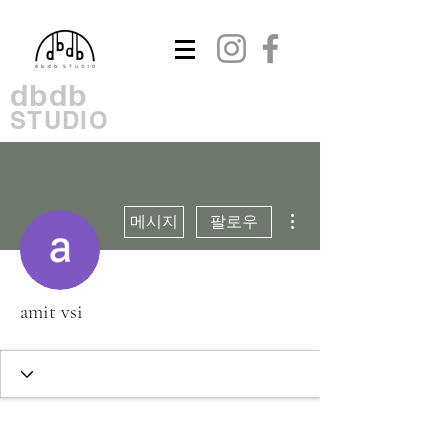
dbdb
STUDIO
더보기
메시지
팔로우
amit vsi