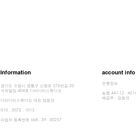
Information
account info
은행정보
경기도 수원시 영통구 신원로 276번길 20
​석포빌딩 404호 디비디비스튜디오
농협 441-12 - 40
​예금주 : 장동연
​디비디비스튜디오 대표 장동연
010 . 3072 . 1015
사업자 등록번호 668 - 39 - 00257