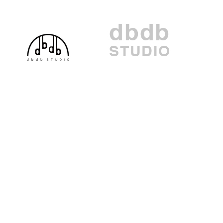
dbdb
STUDIO