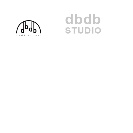
dbdb
STUDIO