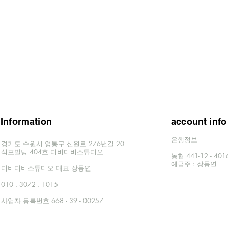
Information
account info
은행정보
경기도 수원시 영통구 신원로 276번길 20
​석포빌딩 404호 디비디비스튜디오
농협 441-12 - 40
​예금주 : 장동연
​디비디비스튜디오 대표 장동연
010 . 3072 . 1015
사업자 등록번호 668 - 39 - 00257