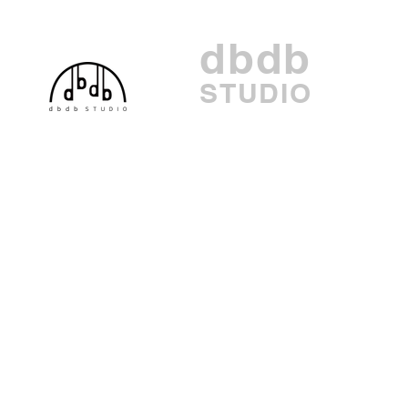
dbdb
STUDIO