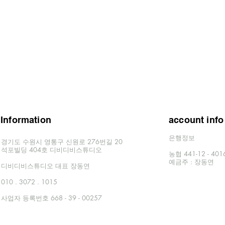
Information
account info
은행정보
경기도 수원시 영통구 신원로 276번길 20
​석포빌딩 404호 디비디비스튜디오
농협 441-12 - 40
​예금주 : 장동연
​디비디비스튜디오 대표 장동연
010 . 3072 . 1015
사업자 등록번호 668 - 39 - 00257